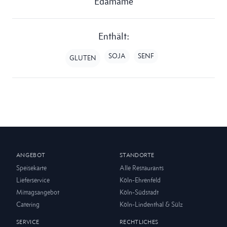
Edamame
Enthält:
SOJA
SENF
GLUTEN
ANGEBOT
STANDORTE
Speisekarte
Alle Restaurants
Lieferservice
Köln-Ehrenfeld
Mittagsangebot
Köln-Südstadt
Catering
Köln-Lindenthal & Sülz
SERVICE
RECHTLICHES