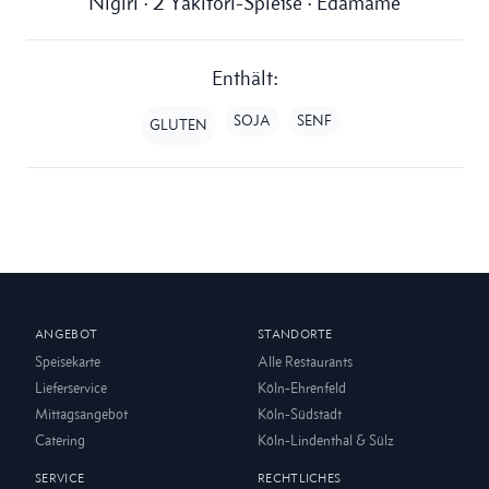
Nigiri · 2 Yakitori-Spieße · Edamame
Enthält:
SOJA
SENF
GLUTEN
ANGEBOT
STANDORTE
Speisekarte
Alle Restaurants
Lieferservice
Köln-Ehrenfeld
Mittagsangebot
Köln-Südstadt
Catering
Köln-Lindenthal & Sülz
SERVICE
RECHTLICHES