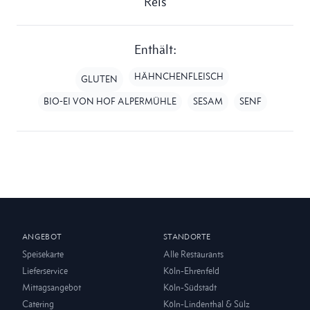
Reis
Enthält:
HÄHNCHENFLEISCH
GLUTEN
BIO-EI VON HOF ALPERMÜHLE
SESAM
SENF
ANGEBOT
STANDORTE
Speisekarte
Alle Restaurants
Lieferservice
Köln-Ehrenfeld
Mittagsangebot
Köln-Südstadt
Catering
Köln-Lindenthal & Sülz