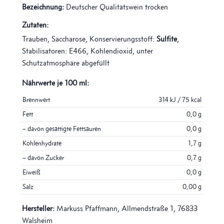
Bezeichnung:
Deutscher Qualitätswein trocken
Zutaten:
Trauben, Saccharose, Konservierungsstoff:
Sulfite
,
Stabilisatoren: E466, Kohlendioxid, unter
Schutzatmosphäre abgefüllt
Nährwerte je 100 ml:
Brennwert
314 kJ / 75 kcal
Fett
0,0 g
– davon gesättigte Fettsäuren
0,0 g
Kohlenhydrate
1,7 g
– davon Zucker
0,7 g
Eiweiß
0,0 g
Salz
0,00 g
Hersteller:
Markuss Pfaffmann, Allmendstraße 1, 76833
Walsheim