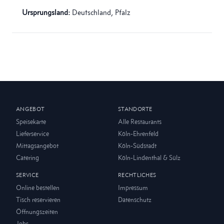
Ursprungsland:
Deutschland, Pfalz
ANGEBOT
STANDORTE
Speisekarte
Alle Restaurants
Lieferservice
Köln-Ehrenfeld
Mittagsangebot
Köln-Südstadt
Catering
Köln-Lindenthal & Sülz
SERVICE
RECHTLICHES
Online bestellen
Impressum
Tisch reservieren
Datenschutz
Öffnungszeiten
Jobs